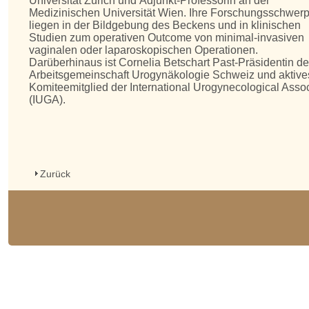
Universität Zürich und
Adjunkt-Professorin an der
Medizinischen Universität Wien
. Ihre Forschungsschwer
liegen in der Bildgebung des Beckens und in klinischen
Studien zum operativen Outcome von minimal-invasiven
vaginalen oder laparoskopischen Operationen.
Darüberhinaus ist Cornelia Betschart Past-Präsidentin de
Arbeitsgemeinschaft Urogynäkologie Schweiz
und aktive
Komiteemitglied der
International Urogynecological Assoc
(IUGA)
.
Zurück